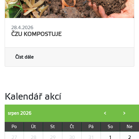
28.4.2026
ČZU KOMPOSTUJE
Číst dále
Kalendář akcí
srpen
2026
<
>
Po
Út
St
Čt
Pá
So
Ne
27
28
29
30
31
1
2