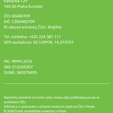
Kamýcká 129
165 00 Praha-Suchdol
IČO: 60460709
DIČ: CZ60460709
ID datové schránky ČZU: 3hdj9cb
Tel. ústředna: +420 224 381 111
GPS souřadnice: 50,129976, 14,373707
PIC: 999912570
OID: E10209207
DUNS: 360576495
Materiály umístěné na tomto webu mohou být publikovány pouze se
souhlasem ČZU.
Informace o zpracování a ochraně osobních údajů na ČZU v Praze
.
© 2026 Česká zemědělská univerzita v Praze