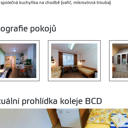
- společná kuchyňka na chodbě (vařič, mikrovlnná trouba)
ografie pokojů
tuální prohlídka koleje BCD
CD - jednolůžkový pokoj
Kolej BCD - dvoulůžkový pokoj
D2
Kolej BCD 