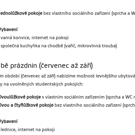
Jednolůžkové pokoje
bez vlastního sociálního zařízení (sprcha a 
Vybavení
- varná konvice, internet na pokoji
- společná kuchyňka na chodbě (vařič, mikrovlnná trouba)
bě prázdnin (červenec až září)
ím období (červenec až září) nabízíme možnost levnějšího ubytován
y na uvolněných studentských pokojích:
Dvoulůžkové pokoje
s vlastním sociálním zařízením (sprcha a WC 
Dvou a čtyřlůžkové pokoje
bez vlastního sociálního zařízení (sprc
Vybavení
- lednice, internet na pokoji