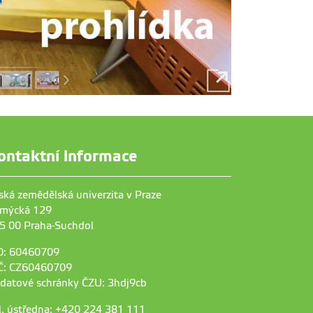
ontaktní informace
ská zemědělská univerzita v Praze
mýcká 129
5 00 Praha-Suchdol
O: 60460709
Č: CZ60460709
 datové schránky ČZU: 3hdj9cb
l. ústředna: +420 224 381 111