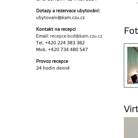
Dotazy a rezervace ubytování:
ubytovani@kam.czu.cz
Fot
Kontakt na recepci
Email:
recepce-bcd@kam.czu.cz
Tel. +420 224 383 382
Mob. +420 734 480 547
Provoz recepce
24 hodin denně
Vir
Kolej B
B22