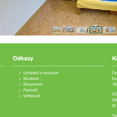
Odkazy
K
Uchazeči o studium
Če
Studenti
Ka
Absolventi
16
Partneři
IČ
Veřejnost
DI
ID
Te