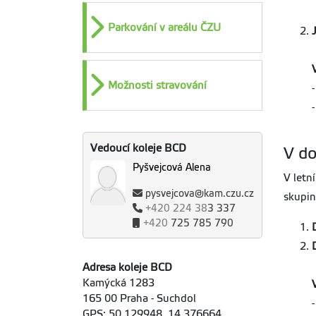
Parkování v areálu ČZU
Možnosti stravování
Vedoucí koleje BCD
V do
Pyšvejcová Alena
V letn
pysvejcova@kam.czu.cz
skupin
+420
224 38
3 337
+420
725 785 790
Adresa koleje BCD
Kamýcká 1283
165 00 Praha - Suchdol
GPS: 50.129948, 14.376664