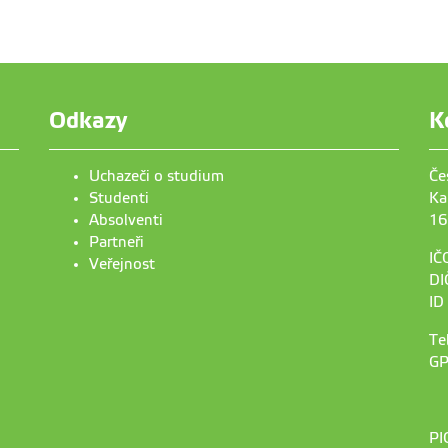
Odkazy
K
Uchazeči o studium
Če
Studenti
Ka
Absolventi
16
Partneři
IČ
Veřejnost
DI
ID
Te
GP
PI