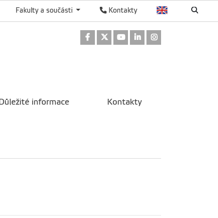
Fakulty a součásti
Kontakty
Odkaz na Facebook
Odkaz na Twitter
Odkaz na Youtube
Odkaz na LinkedIn
Odkaz na Instag
Důležité informace
Kontakty