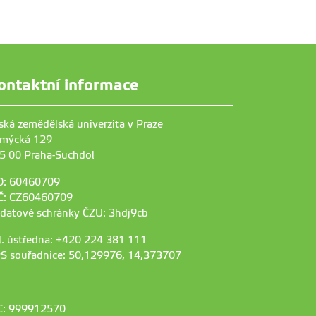
ontaktní informace
ská zemědělská univerzita v Praze
mýcká 129
5 00 Praha-Suchdol
O: 60460709
Č: CZ60460709
 datové schránky ČZU: 3hdj9cb
l. ústředna: +420 224 381 111
S souřadnice: 50,129976, 14,373707
C: 999912570