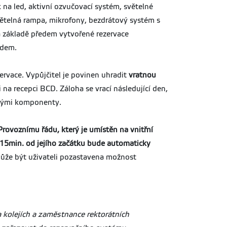
k na led, aktivní ozvučovací systém, světelné
světelná rampa, mikrofony, bezdrátový systém s
a základě předem vytvořené rezervace
edem.
ervace. Vypůjčitel je povinen uhradit
vratnou
 na recepci BCD. Záloha se vrací následující den,
enými komponenty.
rovoznímu řádu, který je umístěn na vnitřní
 15min. od jejího začátku bude automaticky
může být uživateli pozastavena možnost
 kolejích a zaměstnance rektorátních