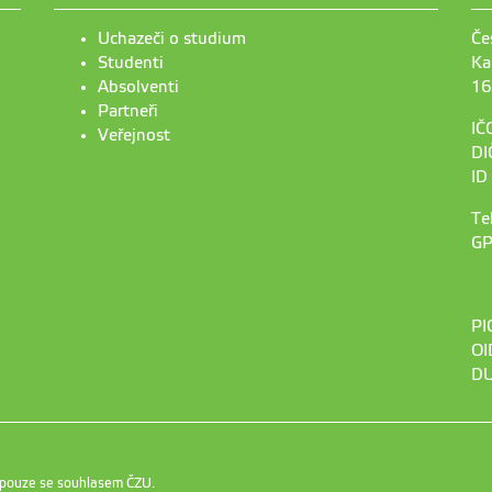
Uchazeči o studium
Če
Studenti
Ka
Absolventi
16
Partneři
IČ
Veřejnost
DI
ID
Te
GP
PI
OI
DU
 pouze se souhlasem ČZU.