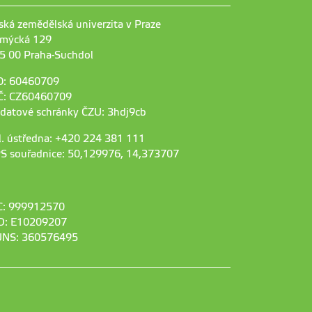
ská zemědělská univerzita v Praze
mýcká 129
5 00 Praha-Suchdol
O: 60460709
Č: CZ60460709
 datové schránky ČZU: 3hdj9cb
l. ústředna: +420 224 381 111
S souřadnice: 50,129976, 14,373707
C: 999912570
D: E10209207
NS: 360576495