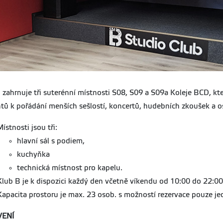
 zahrnuje tři suterénní místnosti S08, S09 a S09a Koleje BCD, k
tů k pořádání menších sešlostí, koncertů, hudebních zkoušek a o
Místnosti jsou tři:
hlavní sál s podiem,
kuchyňka
technická místnost pro kapelu.
Klub B je k dispozici každý den včetně víkendu od 10:00 do 22:0
Kapacita prostoru je max. 23 osob. s možností rezervace pouze 
VENÍ