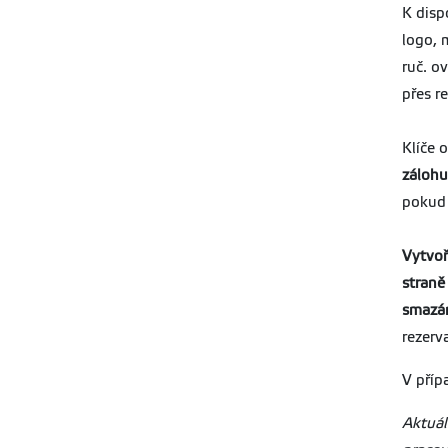
K disp
logo, 
ruč. o
přes r
Klíče 
zálohu
pokud 
Vytvoř
straně
smazán
rezerv
V příp
Aktuál