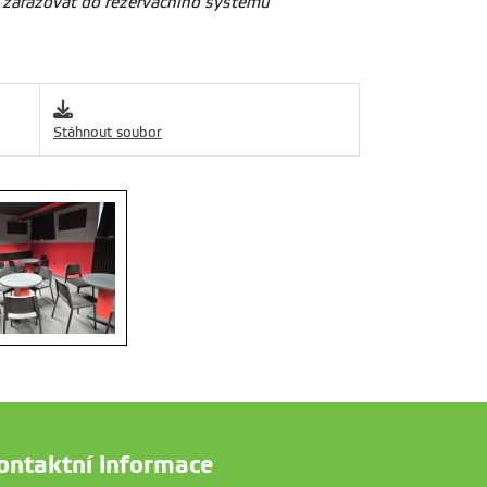
ě zařazovat do rezervačního systému
Stáhnout soubor
ontaktní informace