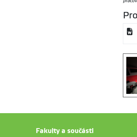
pracov
Pro
Fakulty a součásti