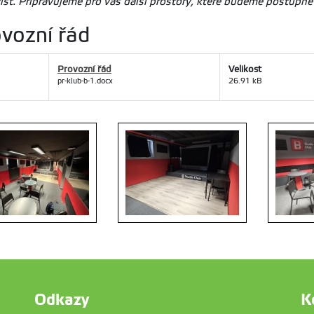
išť.
Připravujeme pro vás další prostory, které budeme postupn
vozní řád
Provozní řád
Velikost
pr-klub-b-1.docx
26.91 kB
Odkazy
K