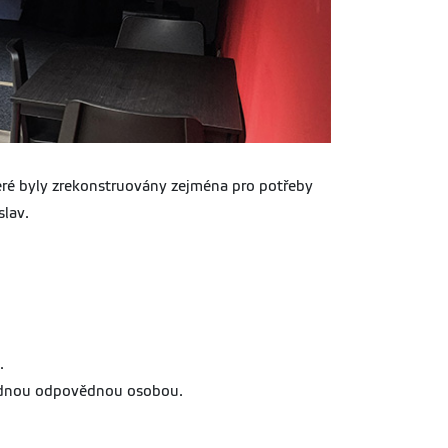
teré byly zrekonstruovány zejména pro potřeby
slav.
0.
jednou odpovědnou osobou.