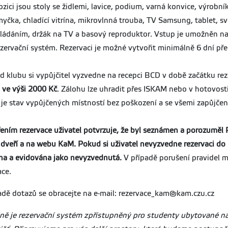
ozici jsou stoly se židlemi, lavice, podium, varná konvice, výrobní
myčka, chladící vitrína, mikrovlnná trouba, TV Samsung, tablet, 
vládáním, držák na TV a basový reproduktor. Vstup je umožněn n
ezervační systém. Rezervaci je možné vytvořit minimálně 6 dní př
od klubu si vypůjčitel vyzvedne na recepci BCD v době začátku rez
 ve výši 2000 Kč
. Zálohu lze uhradit přes ISKAM nebo v hotovosti
je stav vypůjčených místností bez poškození a se všemi zapůjč
ením rezervace uživatel potvrzuje, že byl seznámen a porozuměl P
 dveří a na webu KaM. Pokud si uživatel nevyzvedne rezervaci do
a a evidována jako nevyzvednutá.
V případě porušení pravidel 
ace.
adě dotazů se obracejte na e-mail: rezervace_kam@kam.czu.cz
ně je rezervační systém zpřístupněný pro studenty ubytované na